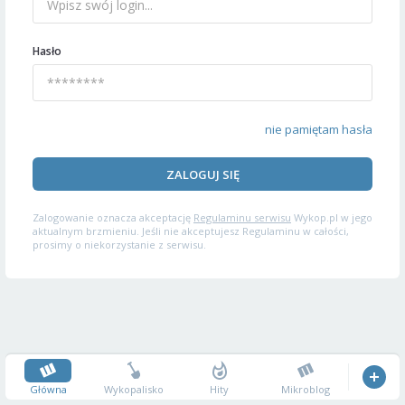
Hasło
nie pamiętam hasła
ZALOGUJ SIĘ
Zalogowanie oznacza akceptację
Regulaminu serwisu
Wykop.pl w jego
aktualnym brzmieniu. Jeśli nie akceptujesz Regulaminu w całości,
prosimy o niekorzystanie z serwisu.
Główna
Wykopalisko
Hity
Mikroblog