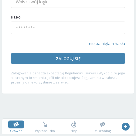
Hasło
nie pamiętam hasła
ZALOGUJ SIĘ
Zalogowanie oznacza akceptację
Regulaminu serwisu
Wykop.pl w jego
aktualnym brzmieniu. Jeśli nie akceptujesz Regulaminu w całości,
prosimy o niekorzystanie z serwisu.
Główna
Wykopalisko
Hity
Mikroblog