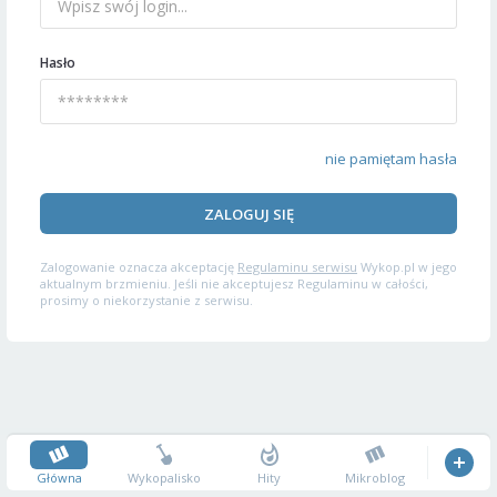
Hasło
nie pamiętam hasła
ZALOGUJ SIĘ
Zalogowanie oznacza akceptację
Regulaminu serwisu
Wykop.pl w jego
aktualnym brzmieniu. Jeśli nie akceptujesz Regulaminu w całości,
prosimy o niekorzystanie z serwisu.
Główna
Wykopalisko
Hity
Mikroblog