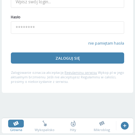
Hasło
nie pamiętam hasła
ZALOGUJ SIĘ
Zalogowanie oznacza akceptację
Regulaminu serwisu
Wykop.pl w jego
aktualnym brzmieniu. Jeśli nie akceptujesz Regulaminu w całości,
prosimy o niekorzystanie z serwisu.
Główna
Wykopalisko
Hity
Mikroblog