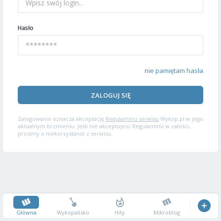
Hasło
nie pamiętam hasła
ZALOGUJ SIĘ
Zalogowanie oznacza akceptację
Regulaminu serwisu
Wykop.pl w jego
aktualnym brzmieniu. Jeśli nie akceptujesz Regulaminu w całości,
prosimy o niekorzystanie z serwisu.
Główna
Wykopalisko
Hity
Mikroblog