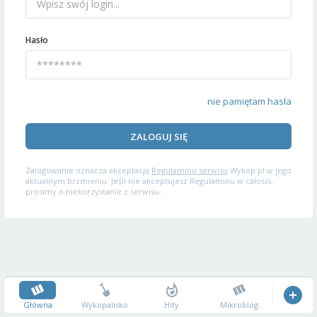
Hasło
nie pamiętam hasła
ZALOGUJ SIĘ
Zalogowanie oznacza akceptację
Regulaminu serwisu
Wykop.pl w jego
aktualnym brzmieniu. Jeśli nie akceptujesz Regulaminu w całości,
prosimy o niekorzystanie z serwisu.
Główna
Wykopalisko
Hity
Mikroblog