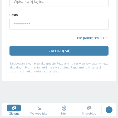
Hasło
nie pamiętam hasła
ZALOGUJ SIĘ
Zalogowanie oznacza akceptację
Regulaminu serwisu
Wykop.pl w jego
aktualnym brzmieniu. Jeśli nie akceptujesz Regulaminu w całości,
prosimy o niekorzystanie z serwisu.
Główna
Wykopalisko
Hity
Mikroblog