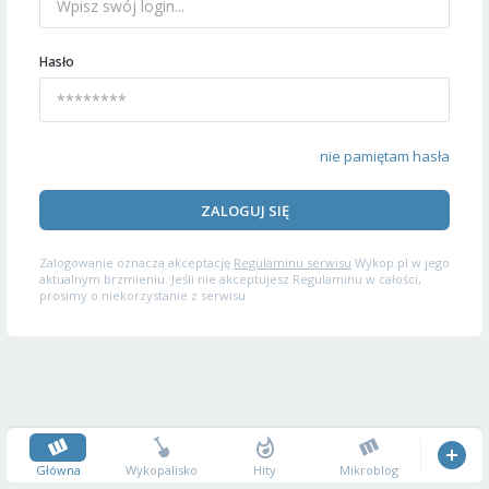
Hasło
nie pamiętam hasła
ZALOGUJ SIĘ
Zalogowanie oznacza akceptację
Regulaminu serwisu
Wykop.pl w jego
aktualnym brzmieniu. Jeśli nie akceptujesz Regulaminu w całości,
prosimy o niekorzystanie z serwisu.
Główna
Wykopalisko
Hity
Mikroblog