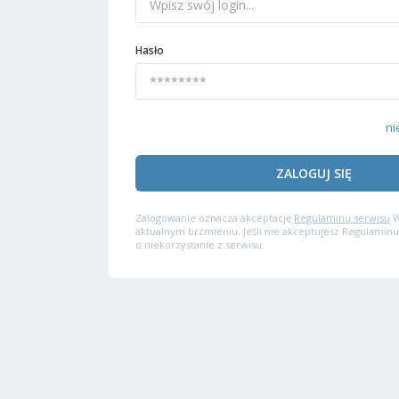
Hasło
ni
ZALOGUJ SIĘ
Zalogowanie oznacza akceptację
Regulaminu serwisu
W
aktualnym brzmieniu. Jeśli nie akceptujesz Regulaminu
o niekorzystanie z serwisu.