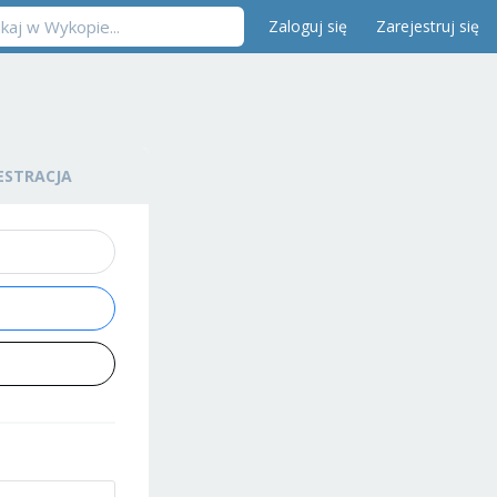
Zaloguj się
Zarejestruj się
ESTRACJA