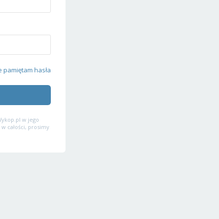
e pamiętam hasła
ykop.pl w jego
 w całości, prosimy