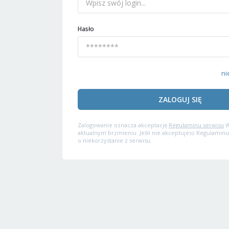
Hasło
ni
ZALOGUJ SIĘ
Zalogowanie oznacza akceptację
Regulaminu serwisu
W
aktualnym brzmieniu. Jeśli nie akceptujesz Regulaminu
o niekorzystanie z serwisu.