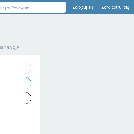
Zaloguj się
Zarejestruj się
ESTRACJA