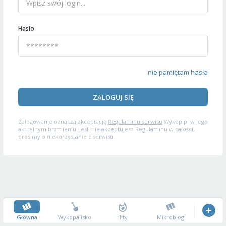
Hasło
nie pamiętam hasła
ZALOGUJ SIĘ
Zalogowanie oznacza akceptację
Regulaminu serwisu
Wykop.pl w jego
aktualnym brzmieniu. Jeśli nie akceptujesz Regulaminu w całości,
prosimy o niekorzystanie z serwisu.
Główna
Wykopalisko
Hity
Mikroblog