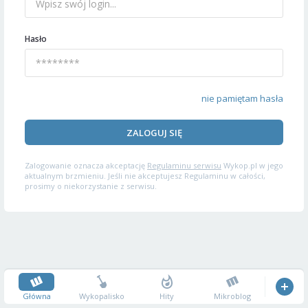
Hasło
nie pamiętam hasła
ZALOGUJ SIĘ
Zalogowanie oznacza akceptację
Regulaminu serwisu
Wykop.pl w jego
aktualnym brzmieniu. Jeśli nie akceptujesz Regulaminu w całości,
prosimy o niekorzystanie z serwisu.
Główna
Wykopalisko
Hity
Mikroblog