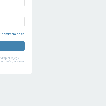
e pamiętam hasła
ykop.pl w jego
 w całości, prosimy