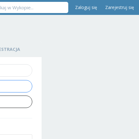
Zaloguj się
Zarejestruj się
ESTRACJA