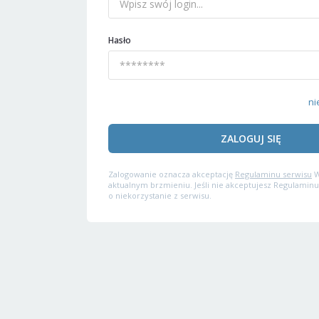
Hasło
ni
ZALOGUJ SIĘ
Zalogowanie oznacza akceptację
Regulaminu serwisu
W
aktualnym brzmieniu. Jeśli nie akceptujesz Regulaminu
o niekorzystanie z serwisu.