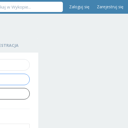
Zaloguj się
Zarejestruj się
ESTRACJA