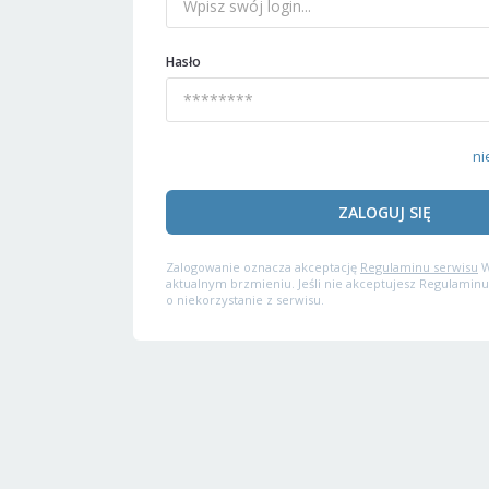
Hasło
ni
ZALOGUJ SIĘ
Zalogowanie oznacza akceptację
Regulaminu serwisu
W
aktualnym brzmieniu. Jeśli nie akceptujesz Regulaminu
o niekorzystanie z serwisu.