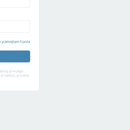
e pamiętam hasła
ykop.pl w jego
 w całości, prosimy