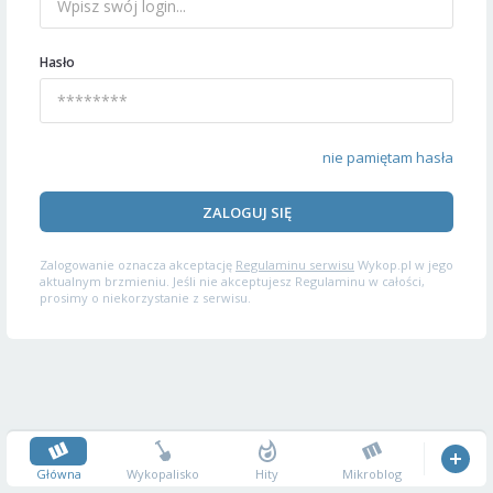
Hasło
nie pamiętam hasła
ZALOGUJ SIĘ
Zalogowanie oznacza akceptację
Regulaminu serwisu
Wykop.pl w jego
aktualnym brzmieniu. Jeśli nie akceptujesz Regulaminu w całości,
prosimy o niekorzystanie z serwisu.
Główna
Wykopalisko
Hity
Mikroblog