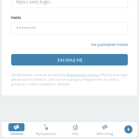
Hasło
nie pamiętam hasła
ZALOGUJ SIĘ
Zalogowanie oznacza akceptację
Regulaminu serwisu
Wykop.pl w jego
aktualnym brzmieniu. Jeśli nie akceptujesz Regulaminu w całości,
prosimy o niekorzystanie z serwisu.
Główna
Wykopalisko
Hity
Mikroblog