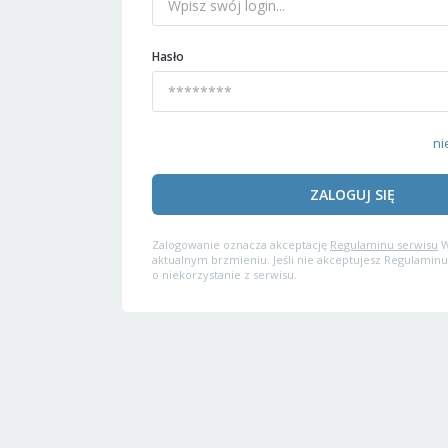
Hasło
ni
ZALOGUJ SIĘ
Zalogowanie oznacza akceptację
Regulaminu serwisu
W
aktualnym brzmieniu. Jeśli nie akceptujesz Regulaminu
o niekorzystanie z serwisu.