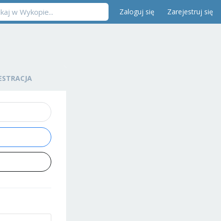
Zaloguj się
Zarejestruj się
ESTRACJA