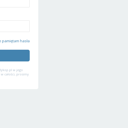
e pamiętam hasła
ykop.pl w jego
 w całości, prosimy