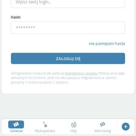
Hasło
nie pamiętam hasła
ZALOGUJ SIĘ
Zalogowanie oznacza akceptację
Regulaminu serwisu
Wykop.pl w jego
aktualnym brzmieniu. Jeśli nie akceptujesz Regulaminu w całości,
prosimy o niekorzystanie z serwisu.
Główna
Wykopalisko
Hity
Mikroblog