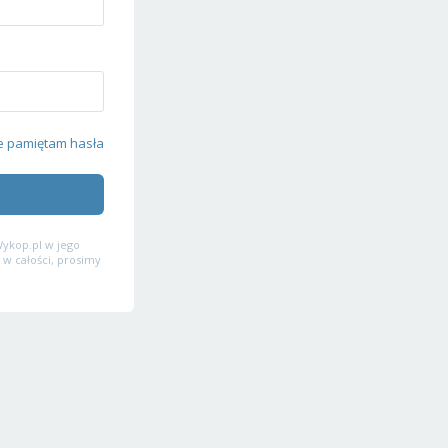
e pamiętam hasła
ykop.pl w jego
 w całości, prosimy