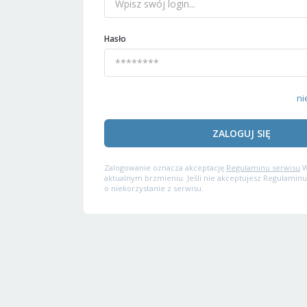
Hasło
ni
ZALOGUJ SIĘ
Zalogowanie oznacza akceptację
Regulaminu serwisu
W
aktualnym brzmieniu. Jeśli nie akceptujesz Regulaminu
o niekorzystanie z serwisu.