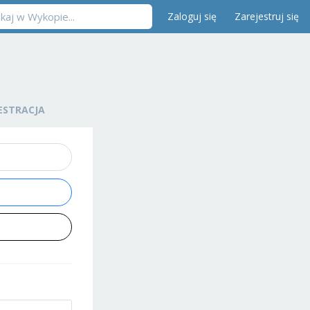
Zaloguj się
Zarejestruj się
ESTRACJA