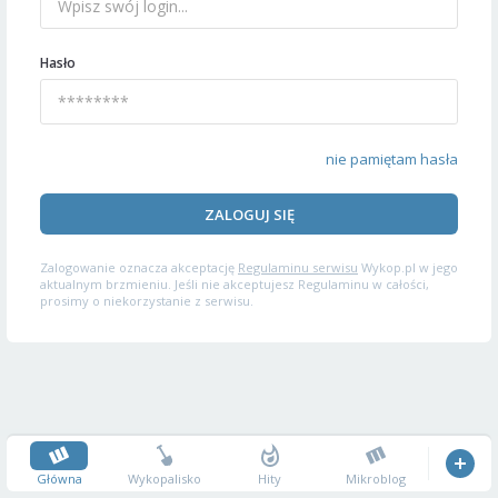
Hasło
nie pamiętam hasła
ZALOGUJ SIĘ
Zalogowanie oznacza akceptację
Regulaminu serwisu
Wykop.pl w jego
aktualnym brzmieniu. Jeśli nie akceptujesz Regulaminu w całości,
prosimy o niekorzystanie z serwisu.
Główna
Wykopalisko
Hity
Mikroblog