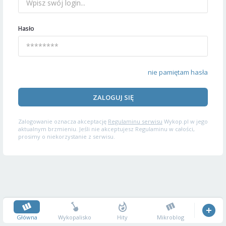
Hasło
nie pamiętam hasła
ZALOGUJ SIĘ
Zalogowanie oznacza akceptację
Regulaminu serwisu
Wykop.pl w jego
aktualnym brzmieniu. Jeśli nie akceptujesz Regulaminu w całości,
prosimy o niekorzystanie z serwisu.
Główna
Wykopalisko
Hity
Mikroblog