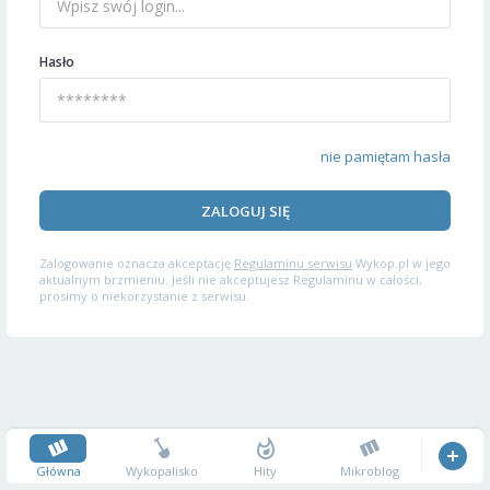
Hasło
nie pamiętam hasła
ZALOGUJ SIĘ
Zalogowanie oznacza akceptację
Regulaminu serwisu
Wykop.pl w jego
aktualnym brzmieniu. Jeśli nie akceptujesz Regulaminu w całości,
prosimy o niekorzystanie z serwisu.
Główna
Wykopalisko
Hity
Mikroblog