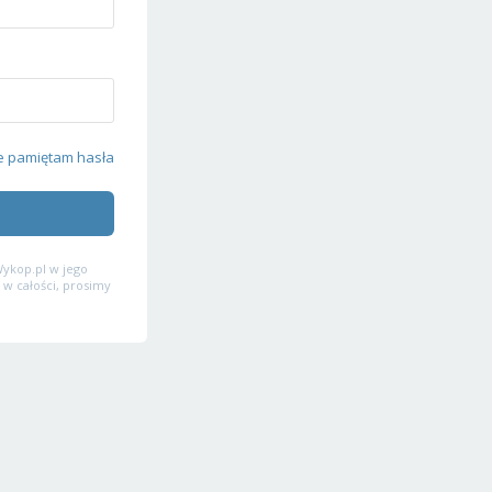
e pamiętam hasła
ykop.pl w jego
 w całości, prosimy