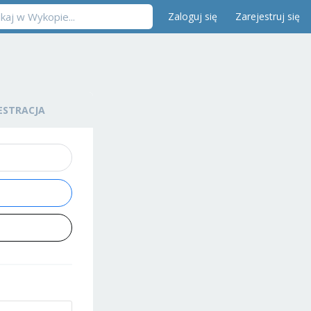
Zaloguj się
Zarejestruj się
ESTRACJA