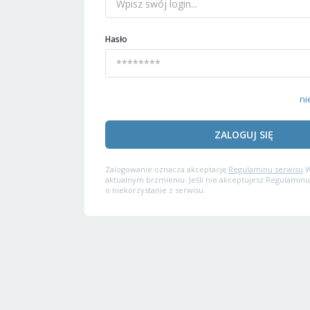
Hasło
ni
ZALOGUJ SIĘ
Zalogowanie oznacza akceptację
Regulaminu serwisu
W
aktualnym brzmieniu. Jeśli nie akceptujesz Regulaminu
o niekorzystanie z serwisu.