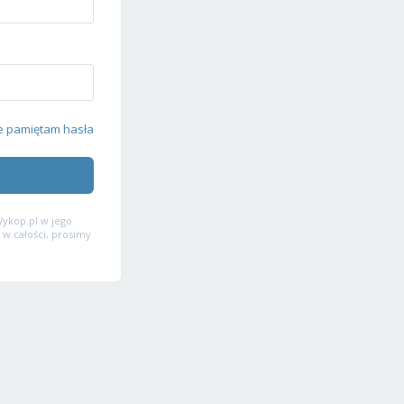
e pamiętam hasła
ykop.pl w jego
 w całości, prosimy