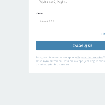
Hasło
ni
ZALOGUJ SIĘ
Zalogowanie oznacza akceptację
Regulaminu serwisu
W
aktualnym brzmieniu. Jeśli nie akceptujesz Regulaminu
o niekorzystanie z serwisu.