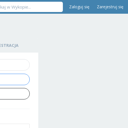
Zaloguj się
Zarejestruj się
ESTRACJA