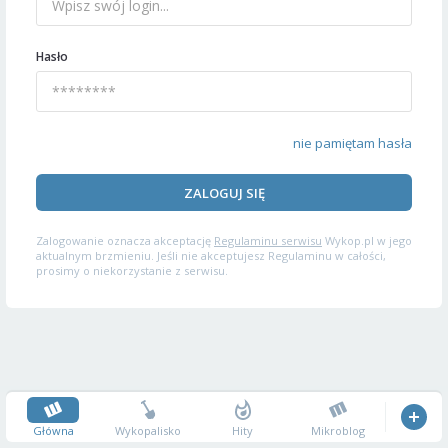
Hasło
nie pamiętam hasła
ZALOGUJ SIĘ
Zalogowanie oznacza akceptację
Regulaminu serwisu
Wykop.pl w jego
aktualnym brzmieniu. Jeśli nie akceptujesz Regulaminu w całości,
prosimy o niekorzystanie z serwisu.
Główna
Wykopalisko
Hity
Mikroblog