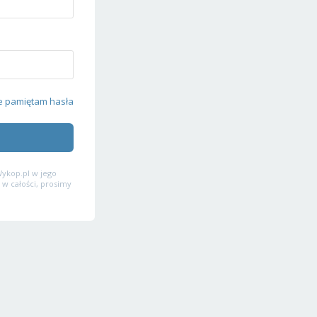
e pamiętam hasła
ykop.pl w jego
 w całości, prosimy