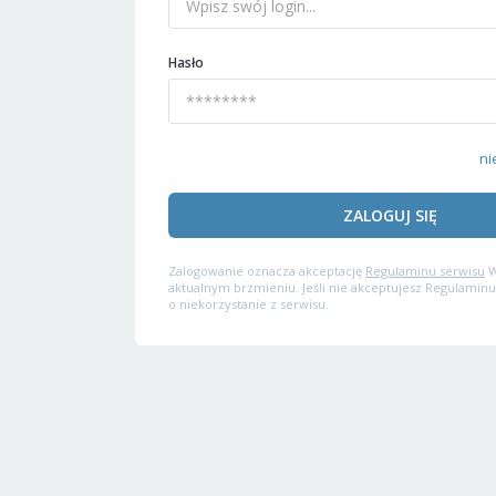
Hasło
ni
ZALOGUJ SIĘ
Zalogowanie oznacza akceptację
Regulaminu serwisu
W
aktualnym brzmieniu. Jeśli nie akceptujesz Regulaminu
o niekorzystanie z serwisu.