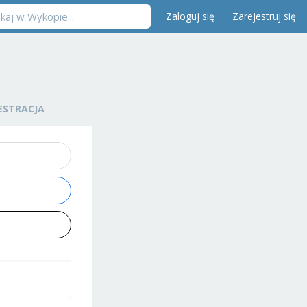
Zaloguj się
Zarejestruj się
ESTRACJA