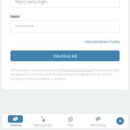
Hasło
nie pamiętam hasła
ZALOGUJ SIĘ
Zalogowanie oznacza akceptację
Regulaminu serwisu
Wykop.pl w jego
aktualnym brzmieniu. Jeśli nie akceptujesz Regulaminu w całości,
prosimy o niekorzystanie z serwisu.
Główna
Wykopalisko
Hity
Mikroblog