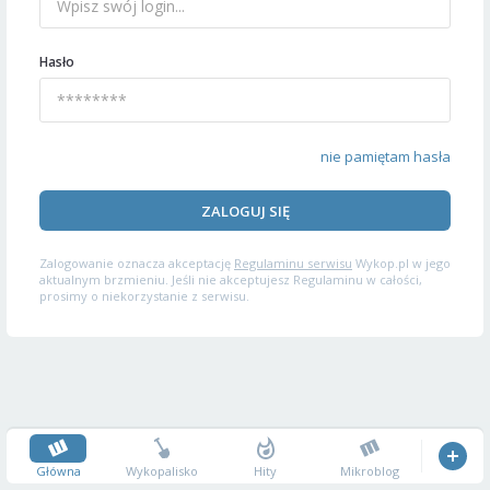
Hasło
nie pamiętam hasła
ZALOGUJ SIĘ
Zalogowanie oznacza akceptację
Regulaminu serwisu
Wykop.pl w jego
aktualnym brzmieniu. Jeśli nie akceptujesz Regulaminu w całości,
prosimy o niekorzystanie z serwisu.
Główna
Wykopalisko
Hity
Mikroblog