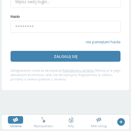
Hasło
nie pamiętam hasła
ZALOGUJ SIĘ
Zalogowanie oznacza akceptację
Regulaminu serwisu
Wykop.pl w jego
aktualnym brzmieniu. Jeśli nie akceptujesz Regulaminu w całości,
prosimy o niekorzystanie z serwisu.
Główna
Wykopalisko
Hity
Mikroblog