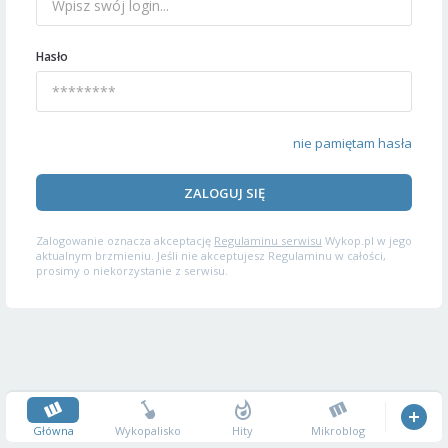
Hasło
nie pamiętam hasła
ZALOGUJ SIĘ
Zalogowanie oznacza akceptację
Regulaminu serwisu
Wykop.pl w jego
aktualnym brzmieniu. Jeśli nie akceptujesz Regulaminu w całości,
prosimy o niekorzystanie z serwisu.
Główna
Wykopalisko
Hity
Mikroblog