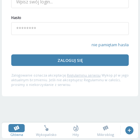
Hasło
nie pamiętam hasła
ZALOGUJ SIĘ
Zalogowanie oznacza akceptację
Regulaminu serwisu
Wykop.pl w jego
aktualnym brzmieniu. Jeśli nie akceptujesz Regulaminu w całości,
prosimy o niekorzystanie z serwisu.
Główna
Wykopalisko
Hity
Mikroblog