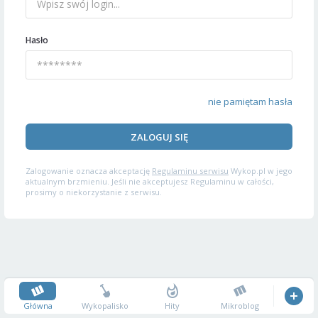
Hasło
nie pamiętam hasła
ZALOGUJ SIĘ
Zalogowanie oznacza akceptację
Regulaminu serwisu
Wykop.pl w jego
aktualnym brzmieniu. Jeśli nie akceptujesz Regulaminu w całości,
prosimy o niekorzystanie z serwisu.
Główna
Wykopalisko
Hity
Mikroblog