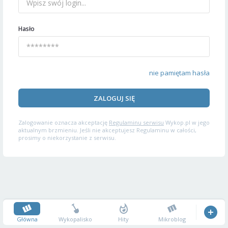
Hasło
nie pamiętam hasła
ZALOGUJ SIĘ
Zalogowanie oznacza akceptację
Regulaminu serwisu
Wykop.pl w jego
aktualnym brzmieniu. Jeśli nie akceptujesz Regulaminu w całości,
prosimy o niekorzystanie z serwisu.
Główna
Wykopalisko
Hity
Mikroblog