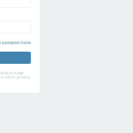
e pamiętam hasła
ykop.pl w jego
 w całości, prosimy