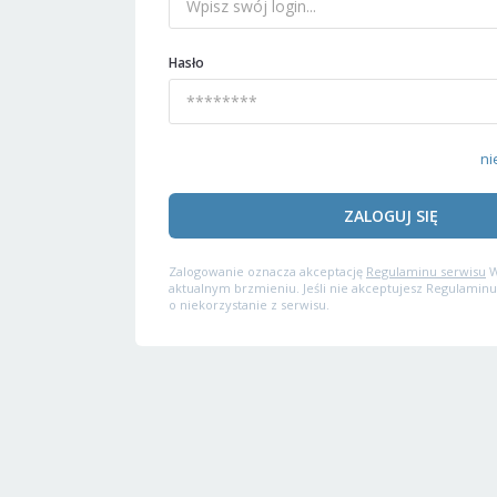
Hasło
ni
ZALOGUJ SIĘ
Zalogowanie oznacza akceptację
Regulaminu serwisu
W
aktualnym brzmieniu. Jeśli nie akceptujesz Regulaminu
o niekorzystanie z serwisu.