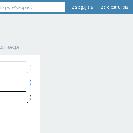
Zaloguj się
Zarejestruj się
ESTRACJA