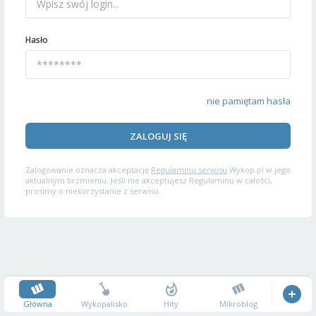
Hasło
nie pamiętam hasła
ZALOGUJ SIĘ
Zalogowanie oznacza akceptację
Regulaminu serwisu
Wykop.pl w jego
aktualnym brzmieniu. Jeśli nie akceptujesz Regulaminu w całości,
prosimy o niekorzystanie z serwisu.
Główna
Wykopalisko
Hity
Mikroblog