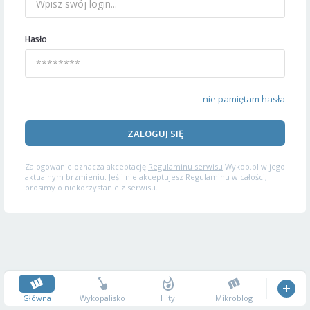
Hasło
nie pamiętam hasła
ZALOGUJ SIĘ
Zalogowanie oznacza akceptację
Regulaminu serwisu
Wykop.pl w jego
aktualnym brzmieniu. Jeśli nie akceptujesz Regulaminu w całości,
prosimy o niekorzystanie z serwisu.
Główna
Wykopalisko
Hity
Mikroblog