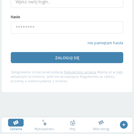
Hasło
nie pamiętam hasła
ZALOGUJ SIĘ
Zalogowanie oznacza akceptację
Regulaminu serwisu
Wykop.pl w jego
aktualnym brzmieniu. Jeśli nie akceptujesz Regulaminu w całości,
prosimy o niekorzystanie z serwisu.
Główna
Wykopalisko
Hity
Mikroblog