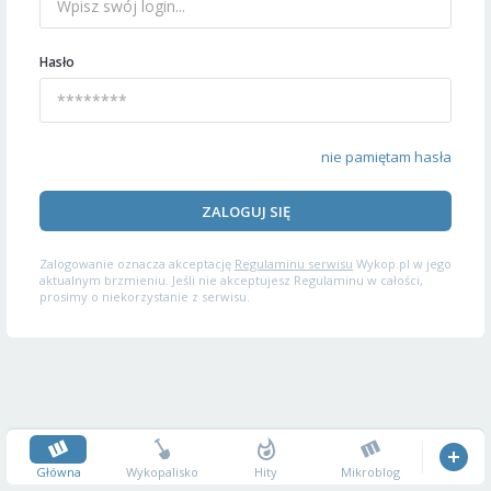
Hasło
nie pamiętam hasła
ZALOGUJ SIĘ
Zalogowanie oznacza akceptację
Regulaminu serwisu
Wykop.pl w jego
aktualnym brzmieniu. Jeśli nie akceptujesz Regulaminu w całości,
prosimy o niekorzystanie z serwisu.
Główna
Wykopalisko
Hity
Mikroblog