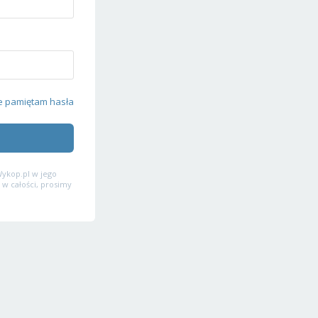
e pamiętam hasła
ykop.pl w jego
 w całości, prosimy