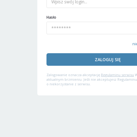
Hasło
ni
ZALOGUJ SIĘ
Zalogowanie oznacza akceptację
Regulaminu serwisu
W
aktualnym brzmieniu. Jeśli nie akceptujesz Regulaminu
o niekorzystanie z serwisu.