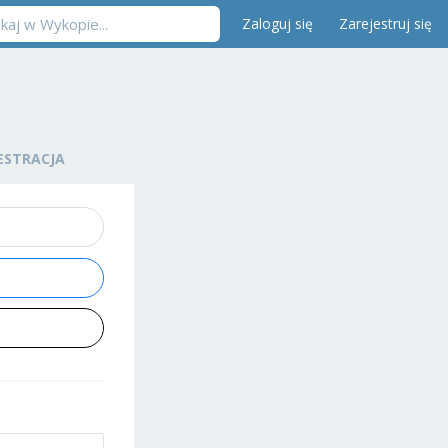
Zaloguj się
Zarejestruj się
ESTRACJA