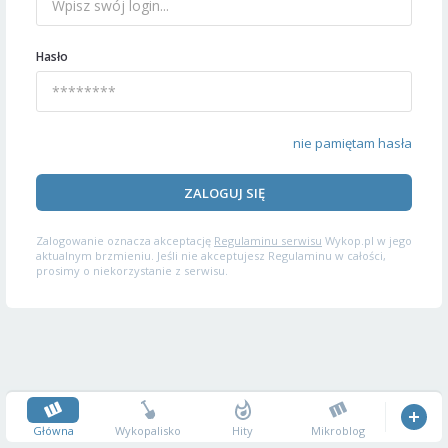
Hasło
nie pamiętam hasła
ZALOGUJ SIĘ
Zalogowanie oznacza akceptację
Regulaminu serwisu
Wykop.pl w jego
aktualnym brzmieniu. Jeśli nie akceptujesz Regulaminu w całości,
prosimy o niekorzystanie z serwisu.
Główna
Wykopalisko
Hity
Mikroblog