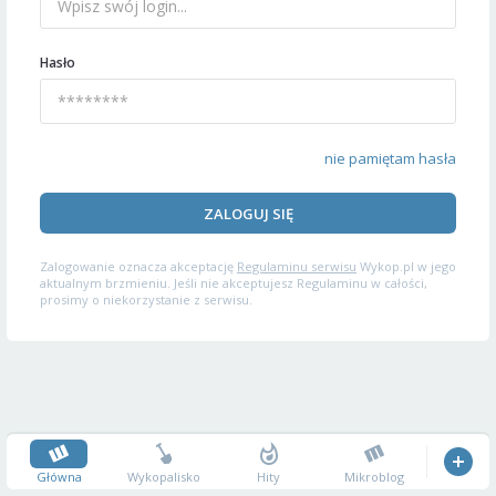
Hasło
nie pamiętam hasła
ZALOGUJ SIĘ
Zalogowanie oznacza akceptację
Regulaminu serwisu
Wykop.pl w jego
aktualnym brzmieniu. Jeśli nie akceptujesz Regulaminu w całości,
prosimy o niekorzystanie z serwisu.
Główna
Wykopalisko
Hity
Mikroblog