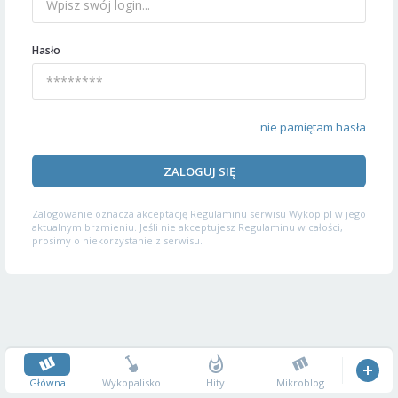
Hasło
nie pamiętam hasła
ZALOGUJ SIĘ
Zalogowanie oznacza akceptację
Regulaminu serwisu
Wykop.pl w jego
aktualnym brzmieniu. Jeśli nie akceptujesz Regulaminu w całości,
prosimy o niekorzystanie z serwisu.
Główna
Wykopalisko
Hity
Mikroblog