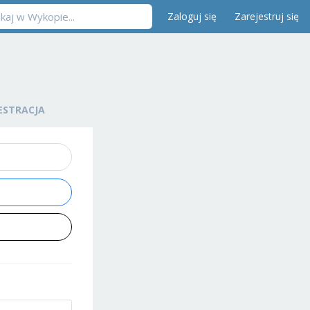
Zaloguj się
Zarejestruj się
ESTRACJA