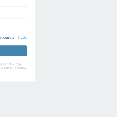
e pamiętam hasła
ykop.pl w jego
 w całości, prosimy