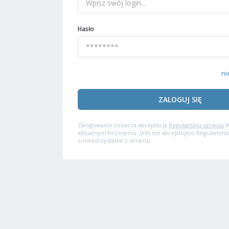
Hasło
ni
ZALOGUJ SIĘ
Zalogowanie oznacza akceptację
Regulaminu serwisu
W
aktualnym brzmieniu. Jeśli nie akceptujesz Regulaminu
o niekorzystanie z serwisu.