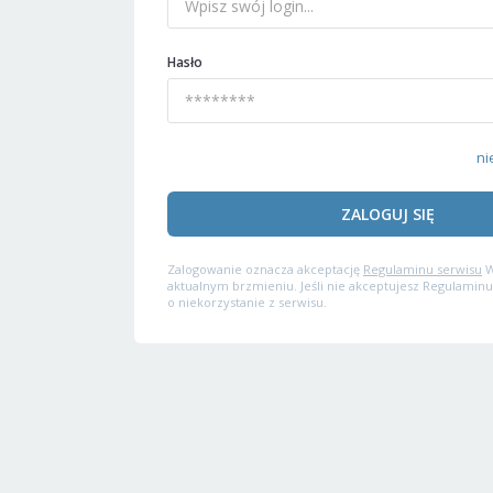
Hasło
ni
ZALOGUJ SIĘ
Zalogowanie oznacza akceptację
Regulaminu serwisu
W
aktualnym brzmieniu. Jeśli nie akceptujesz Regulaminu
o niekorzystanie z serwisu.