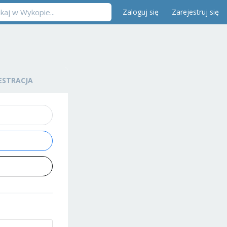
Zaloguj się
Zarejestruj się
ESTRACJA