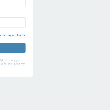
e pamiętam hasła
ykop.pl w jego
 w całości, prosimy