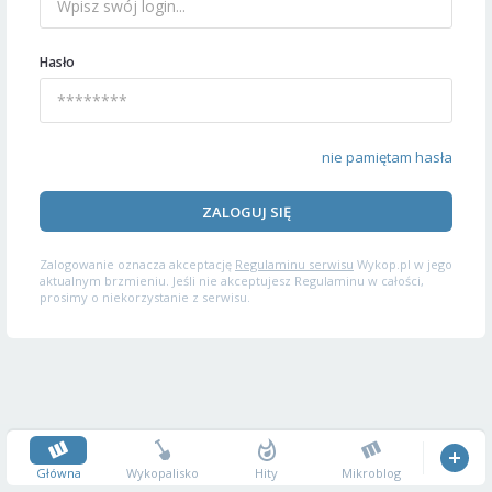
Hasło
nie pamiętam hasła
ZALOGUJ SIĘ
Zalogowanie oznacza akceptację
Regulaminu serwisu
Wykop.pl w jego
aktualnym brzmieniu. Jeśli nie akceptujesz Regulaminu w całości,
prosimy o niekorzystanie z serwisu.
Główna
Wykopalisko
Hity
Mikroblog