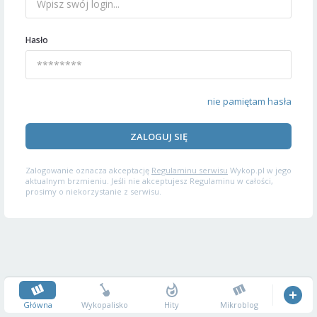
Hasło
nie pamiętam hasła
ZALOGUJ SIĘ
Zalogowanie oznacza akceptację
Regulaminu serwisu
Wykop.pl w jego
aktualnym brzmieniu. Jeśli nie akceptujesz Regulaminu w całości,
prosimy o niekorzystanie z serwisu.
Główna
Wykopalisko
Hity
Mikroblog