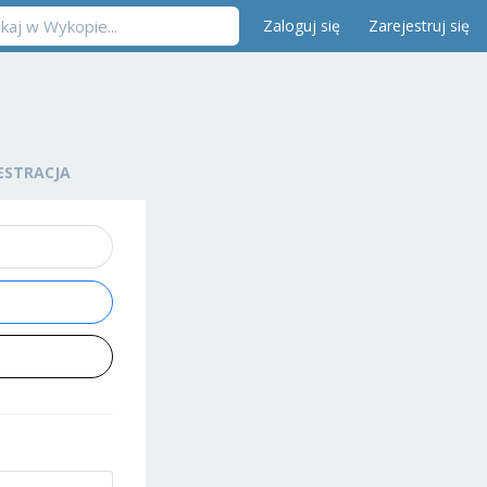
Zaloguj się
Zarejestruj się
ESTRACJA