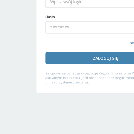
Hasło
ni
ZALOGUJ SIĘ
Zalogowanie oznacza akceptację
Regulaminu serwisu
W
aktualnym brzmieniu. Jeśli nie akceptujesz Regulaminu
o niekorzystanie z serwisu.