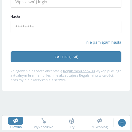
Hasło
nie pamiętam hasła
ZALOGUJ SIĘ
Zalogowanie oznacza akceptację
Regulaminu serwisu
Wykop.pl w jego
aktualnym brzmieniu. Jeśli nie akceptujesz Regulaminu w całości,
prosimy o niekorzystanie z serwisu.
Główna
Wykopalisko
Hity
Mikroblog