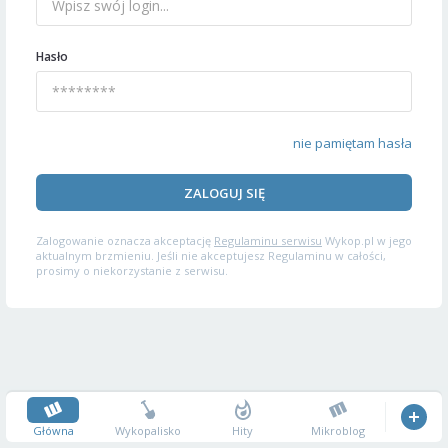
Hasło
nie pamiętam hasła
ZALOGUJ SIĘ
Zalogowanie oznacza akceptację
Regulaminu serwisu
Wykop.pl w jego
aktualnym brzmieniu. Jeśli nie akceptujesz Regulaminu w całości,
prosimy o niekorzystanie z serwisu.
Główna
Wykopalisko
Hity
Mikroblog