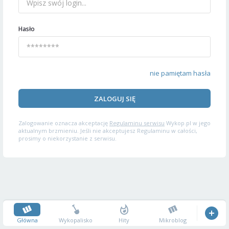
Hasło
nie pamiętam hasła
ZALOGUJ SIĘ
Zalogowanie oznacza akceptację
Regulaminu serwisu
Wykop.pl w jego
aktualnym brzmieniu. Jeśli nie akceptujesz Regulaminu w całości,
prosimy o niekorzystanie z serwisu.
Główna
Wykopalisko
Hity
Mikroblog